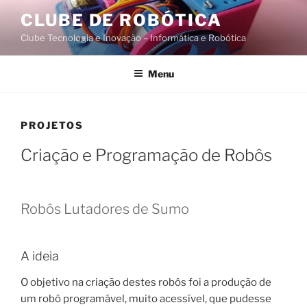
Saltar
CLUBE DE ROBÓTICA
para
Clube Tecnologia e Inovação – Informática e Robótica
o
conteúdo
Menu
PROJETOS
Criação e Programação de Robôs
Robôs Lutadores de Sumo
A ideia
O objetivo na criação destes robôs foi a produção de
um robô programável, muito acessível, que pudesse