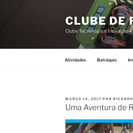
Saltar
para
CLUBE DE
o
conteúdo
Clube Tecnologia e Inovação –
Atividades
Batráquio
Im
PUBLICADO
MARÇO 14, 2017
POR
RICARDO
EM
Uma Aventura de 