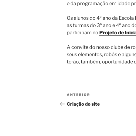
e da programação em idade pré
Os alunos do 4º ano da Escola
as turmas do 3º ano e 4º ano 
participam no
Projeto de Inic
A convite do nosso clube de r
seus elementos, robôs e algun
terão, também, oportunidade d
Navegação
Conteúdo
ANTERIOR
de
anterior
Criação do site
artigos