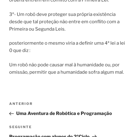
ordens entrem em conflito com a Primeira Lei.
3º- Um robô deve proteger sua própria existência
desde que tal proteção não entre em conflito com a
Primeira ou Segunda Leis.
posteriormente o mesmo viria a definir uma 4ª lei a lei
0 que diz :
Um robô não pode causar mal à humanidade ou, por
omissão, permitir que a humanidade sofra algum mal.
Navegação
Conteúdo
ANTERIOR
de
anterior
Uma Aventura de Robótica e Programação
artigos
Conteúdo
SEGUINTE
seguinte
Programação com alunos do 2ºCiclo