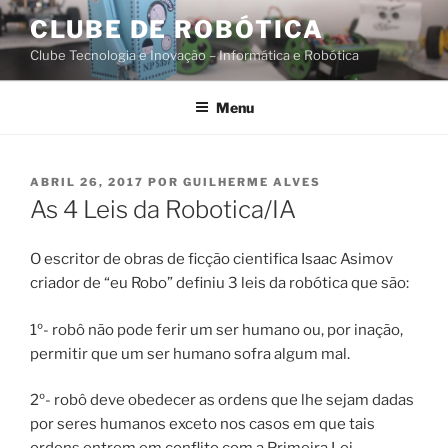
Saltar
CLUBE DE ROBÓTICA
para
Clube Tecnologia e Inovação – Informática e Robótica
o
conteúdo
Menu
PUBLICADO
ABRIL 26, 2017
POR
GUILHERME ALVES
EM
As 4 Leis da Robotica/IA
O escritor de obras de ficção cientifica Isaac Asimov
criador de “eu Robo” definiu 3 leis da robótica que são:
1º- robô não pode ferir um ser humano ou, por inação,
permitir que um ser humano sofra algum mal.
2º- robô deve obedecer as ordens que lhe sejam dadas
por seres humanos exceto nos casos em que tais